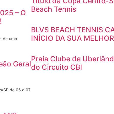
Título da Copa Centro-
Beach Tennis
025 – O
!
BLVS BEACH TENNIS CA
INÍCIO DA SUA MELHOR
co de uma
Praia Clube de Uberlân
eão Geral
do Circuito CBI
s/SP de 05 a 07