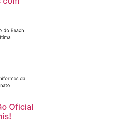
s com
io do Beach
ltima
uniformes da
onato
o Oficial
is!