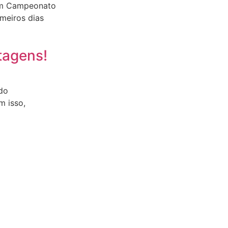
num Campeonato
imeiros dias
tagens!
do
m isso,