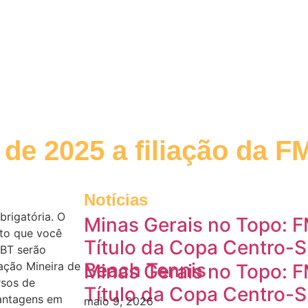
o de 2025 a filiação da 
Notícias
brigatória. O
Minas Gerais no Topo: 
nto que você
Título da Copa Centro-
MBT serão
Beach Tennis
ação Mineira de
Minas Gerais no Topo: 
rsos de
Título da Copa Centro-
vantagens em
maio 9, 2026