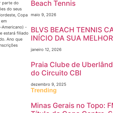
Beach Tennis
er parte do
ões do seus
maio 9, 2026
Nordeste, Copa
a em
l-Americano) -
BLVS BEACH TENNIS CA
 estará filiado
INÍCIO DA SUA MELHOR
udo. Ano que
nscrições
janeiro 12, 2026
Praia Clube de Uberlân
do Circuito CBI
dezembro 9, 2025
Trending
Minas Gerais no Topo: 